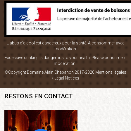
vin rouge
LIENS UTILES
L'abus d'alcool est dangereux pour la santé. A consommer avec
Boutique en ligne
modération.
Plan du site
Excessive drinking is dangerous to your health. Please consume in
moderation .
Mentions Légales
©Copyright Domaine Alain Chabanon 2017-2020
Mentions légales
Contact
/ Legal Notices
RESTONS EN CONTACT