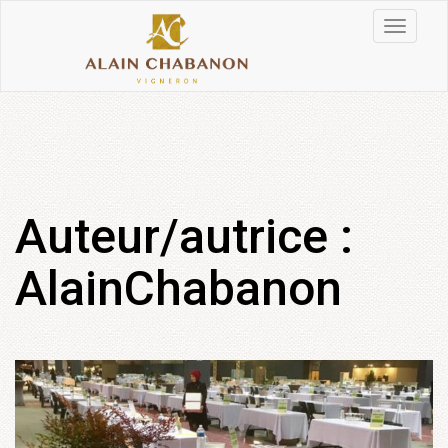
Skip
to
Toggle
content
navigati
Auteur/autrice :
AlainChabanon