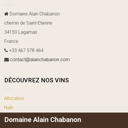
Domaine Alain Chabanon
chemin de Saint-Etienne
34150 Lagamas
France
+33 467 578 464
contact@alainchabanon.com
DÉCOUVREZ NOS VINS
Allocation
Huile
vin blanc
Domaine Alain Chabanon
vin rosé