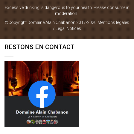
Plan du site
Excessive drinking is dangerous to your health. Please consume in
moderation .
Mentions Légales
©Copyright Domaine Alain Chabanon 2017-2020
Mentions légales
Contact
/ Legal Notices
RESTONS EN CONTACT