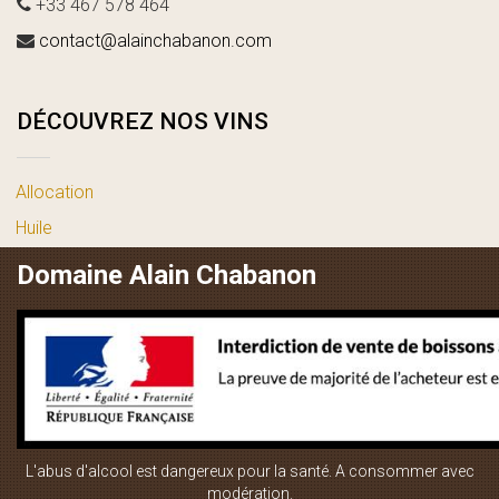
+33 467 578 464
contact@alainchabanon.com
DÉCOUVREZ NOS VINS
Allocation
Huile
vin blanc
Domaine Alain Chabanon
vin rosé
vin rouge
LIENS UTILES
L'abus d'alcool est dangereux pour la santé. A consommer avec
Boutique en ligne
modération.