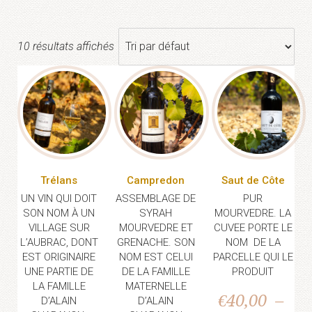
10 résultats affichés
Trélans
Campredon
Saut de Côte
UN VIN QUI DOIT
ASSEMBLAGE DE
PUR
SON NOM À UN
SYRAH
MOURVEDRE. LA
VILLAGE SUR
MOURVEDRE ET
CUVEE PORTE LE
L’AUBRAC, DONT
GRENACHE. SON
NOM DE LA
EST ORIGINAIRE
NOM EST CELUI
PARCELLE QUI LE
UNE PARTIE DE
DE LA FAMILLE
PRODUIT
LA FAMILLE
MATERNELLE
€
40,00
–
D’ALAIN
D’ALAIN