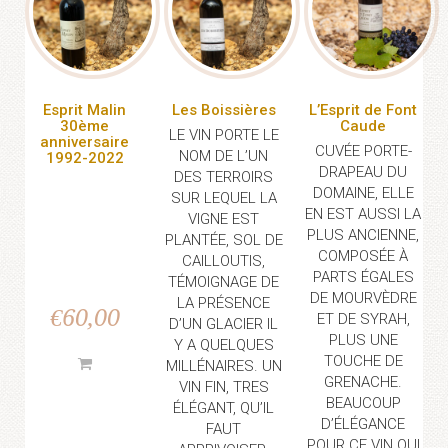
Esprit Malin
Les Boissières
L’Esprit de Font
30ème
Caude
LE VIN PORTE LE
anniversaire
CUVÉE PORTE-
NOM DE L’UN
1992-2022
DRAPEAU DU
DES TERROIRS
DOMAINE, ELLE
SUR LEQUEL LA
EN EST AUSSI LA
VIGNE EST
PLUS ANCIENNE,
PLANTÉE, SOL DE
COMPOSÉE À
CAILLOUTIS,
PARTS ÉGALES
TÉMOIGNAGE DE
DE MOURVÈDRE
LA PRÉSENCE
€
60,00
ET DE SYRAH,
D’UN GLACIER IL
PLUS UNE
Y A QUELQUES
TOUCHE DE
MILLÉNAIRES. UN
GRENACHE.
VIN FIN, TRES
BEAUCOUP
ÉLÉGANT, QU’IL
D’ÉLÉGANCE
FAUT
POUR CE VIN QUI