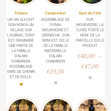
Trélans
Campredon
Saut de Côte
UN VIN QUI DOIT
ASSEMBLAGE DE
PUR
SON NOM À UN
SYRAH
MOURVEDRE. LA
VILLAGE SUR
MOURVEDRE ET
CUVEE PORTE LE
L’AUBRAC, DONT
GRENACHE. SON
NOM DE LA
EST ORIGINAIRE
NOM EST CELUI
PARCELLE QUI LE
UNE PARTIE DE
DE LA FAMILLE
PRODUIT
LA FAMILLE
MATERNELLE
€
40,00
–
D’ALAIN
D’ALAIN
CHABANON.
CHABANON
€
47,00
ASSEMBLAGE
€
19,00
RARE DE CHENIN
ET DE ROLLE.