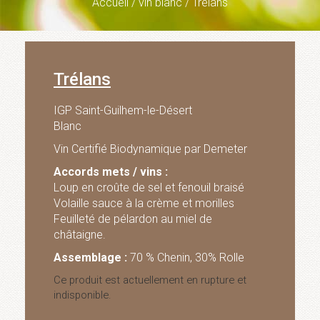
Accueil
/
vin blanc
/ Trélans
Trélans
IGP Saint-Guilhem-le-Désert
Blanc
Vin Certifié Biodynamique par Demeter
Accords mets / vins :
Loup en croûte de sel et fenouil braisé
Volaille sauce à la crème et morilles
Feuilleté de pélardon au miel de
châtaigne.
Assemblage :
70 % Chenin, 30% Rolle
Ce produit est actuellement en rupture et
indisponible.