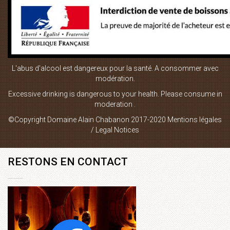
vin rouge
LIENS UTILES
L'abus d'alcool est dangereux pour la santé. A consommer avec
Boutique en ligne
modération.
Plan du site
Excessive drinking is dangerous to your health. Please consume in
moderation .
Mentions Légales
©Copyright Domaine Alain Chabanon 2017-2020
Mentions légales
Contact
/ Legal Notices
RESTONS EN CONTACT