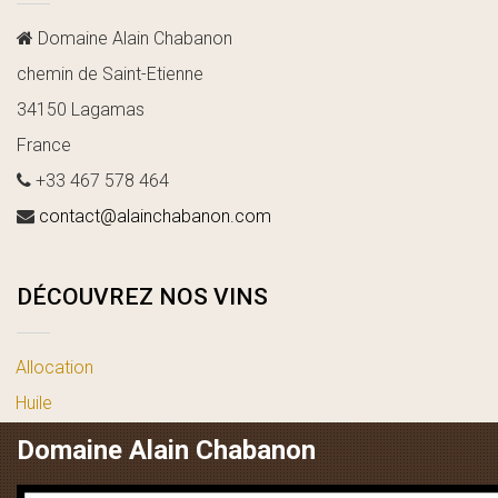
Domaine Alain Chabanon
chemin de Saint-Etienne
34150 Lagamas
France
+33 467 578 464
contact@alainchabanon.com
DÉCOUVREZ NOS VINS
Allocation
Huile
vin blanc
Domaine Alain Chabanon
vin rosé