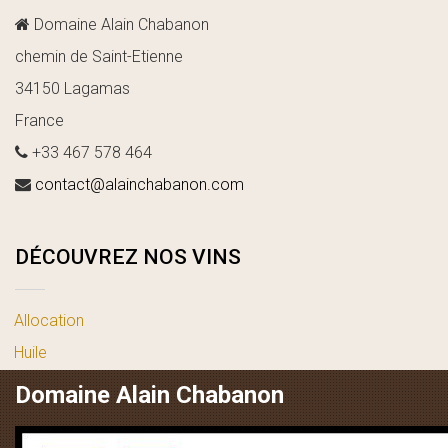
Domaine Alain Chabanon
chemin de Saint-Etienne
34150 Lagamas
France
+33 467 578 464
contact@alainchabanon.com
DÉCOUVREZ NOS VINS
Allocation
Huile
vin blanc
Domaine Alain Chabanon
vin rosé