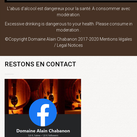
L'abus d'alcool est dangereux pour la santé. A consommer avec
Boutique en ligne
modération.
Plan du site
Excessive drinking is dangerous to your health. Please consume in
moderation .
Mentions Légales
©Copyright Domaine Alain Chabanon 2017-2020
Mentions légales
Contact
/ Legal Notices
RESTONS EN CONTACT