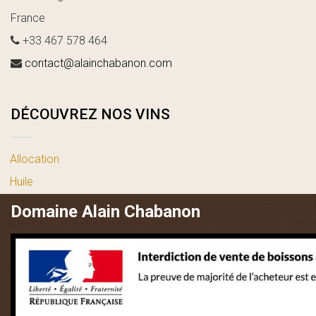
France
+33 467 578 464
contact@alainchabanon.com
DÉCOUVREZ NOS VINS
Allocation
Huile
vin blanc
Domaine Alain Chabanon
vin rosé
vin rouge
LIENS UTILES