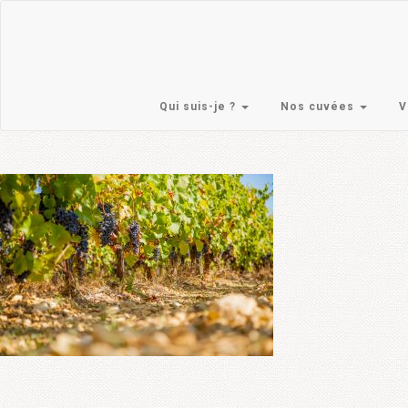
Skip
to
content
Qui suis-je ?
Nos cuvées
V