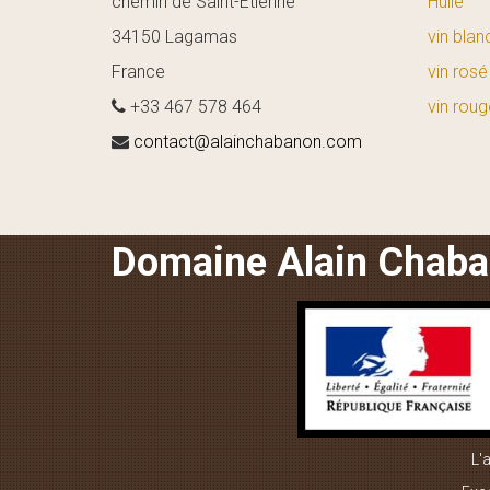
chemin de Saint-Etienne
Huile
34150 Lagamas
vin blan
France
vin rosé
+33 467 578 464
vin roug
contact@alainchabanon.com
Domaine Alain Chab
L'