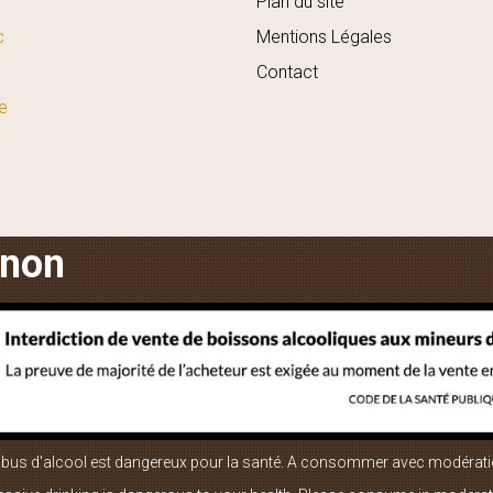
Plan du site
c
Mentions Légales
Contact
e
anon
abus d'alcool est dangereux pour la santé. A consommer avec modérati