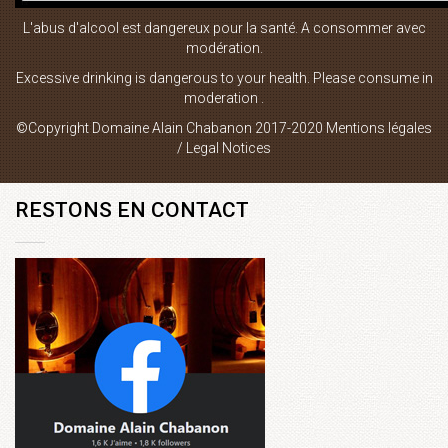
L'abus d'alcool est dangereux pour la santé. A consommer avec
Boutique en ligne
modération.
Plan du site
Excessive drinking is dangerous to your health. Please consume in
moderation .
Mentions Légales
©Copyright Domaine Alain Chabanon 2017-2020
Mentions légales
Contact
/ Legal Notices
RESTONS EN CONTACT