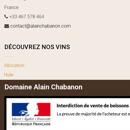
France
+33 467 578 464
contact@alainchabanon.com
DÉCOUVREZ NOS VINS
Allocation
Huile
vin blanc
Domaine Alain Chabanon
vin rosé
vin rouge
LIENS UTILES