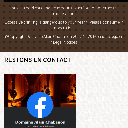
L'abus d'alcool est dangereux pour la santé. A consommer avec
Boutique en ligne
modération.
Plan du site
Excessive drinking is dangerous to your health. Please consume in
moderation .
Mentions Légales
©Copyright Domaine Alain Chabanon 2017-2020
Mentions légales
Contact
/ Legal Notices
RESTONS EN CONTACT