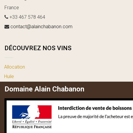
France
+33 467 578 464
contact@alainchabanon.com
DÉCOUVREZ NOS VINS
Allocation
Huile
vin blanc
Domaine Alain Chabanon
vin rosé
vin rouge
LIENS UTILES