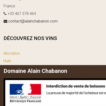
France
+33 467 578 464
contact@alainchabanon.com
DÉCOUVREZ NOS VINS
Allocation
Huile
vin blanc
Domaine Alain Chabanon
vin rosé
vin rouge
LIENS UTILES