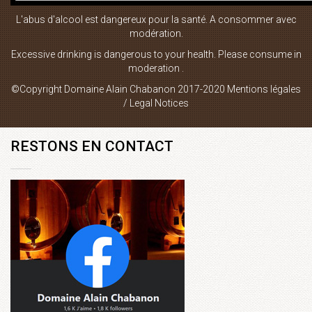
L'abus d'alcool est dangereux pour la santé. A consommer avec
Boutique en ligne
modération.
Plan du site
Excessive drinking is dangerous to your health. Please consume in
moderation .
Mentions Légales
©Copyright Domaine Alain Chabanon 2017-2020
Mentions légales
Contact
/ Legal Notices
RESTONS EN CONTACT