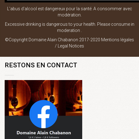
L'abus d'alcool est dangereux pour la santé. A consommer avec
Boutique en ligne
modération.
Plan du site
Excessive drinking is dangerous to your health. Please consume in
moderation .
Mentions Légales
©Copyright Domaine Alain Chabanon 2017-2020
Mentions légales
Contact
/ Legal Notices
RESTONS EN CONTACT