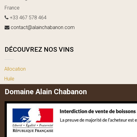
France
+33 467 578 464
contact@alainchabanon.com
DÉCOUVREZ NOS VINS
Allocation
Huile
vin blanc
Domaine Alain Chabanon
vin rosé
vin rouge
LIENS UTILES