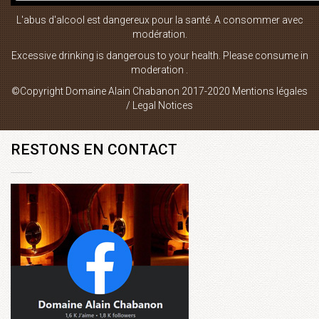
L'abus d'alcool est dangereux pour la santé. A consommer avec
Boutique en ligne
modération.
Plan du site
Excessive drinking is dangerous to your health. Please consume in
moderation .
Mentions Légales
©Copyright Domaine Alain Chabanon 2017-2020
Mentions légales
Contact
/ Legal Notices
RESTONS EN CONTACT