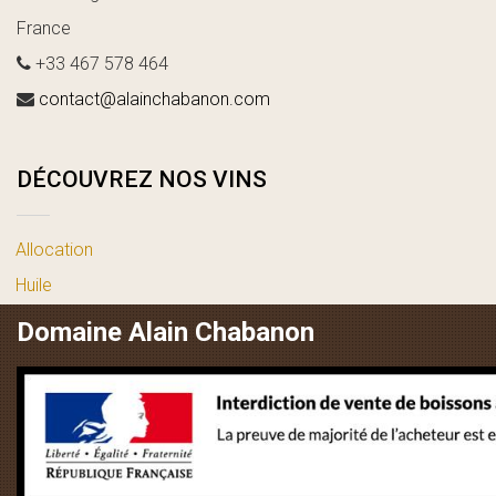
France
+33 467 578 464
contact@alainchabanon.com
DÉCOUVREZ NOS VINS
Allocation
Huile
vin blanc
Domaine Alain Chabanon
vin rosé
vin rouge
LIENS UTILES