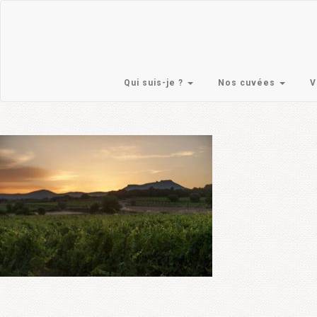
Skip
to
content
Qui suis-je ?
Nos cuvées
V