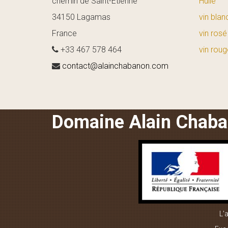
chemin de Saint-Etienne
Huile
34150 Lagamas
vin blan
France
vin rosé
+33 467 578 464
vin roug
contact@alainchabanon.com
Domaine Alain Chab
L'