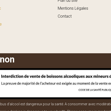
Plan du site
c
Mentions Légales
Contact
e
anon
abus d'alcool est dangereux pour la santé. A consommer avec modérati