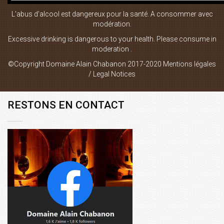
L'abus d'alcool est dangereux pour la santé. A consommer avec
Boutique en ligne
modération.
Plan du site
Excessive drinking is dangerous to your health. Please consume in
moderation .
Mentions Légales
©Copyright Domaine Alain Chabanon 2017-2020
Mentions légales
Contact
/ Legal Notices
RESTONS EN CONTACT