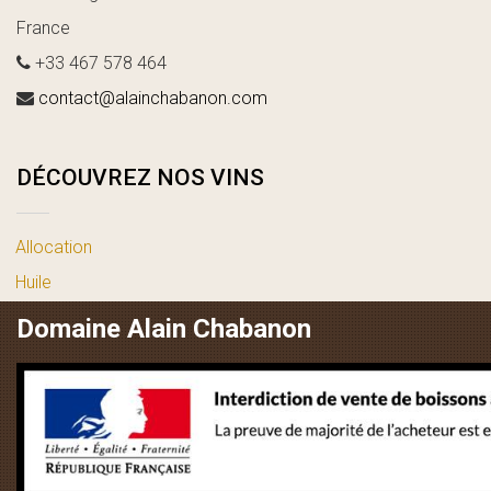
France
+33 467 578 464
contact@alainchabanon.com
DÉCOUVREZ NOS VINS
Allocation
Huile
vin blanc
Domaine Alain Chabanon
vin rosé
vin rouge
LIENS UTILES